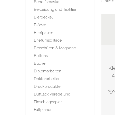
starker
Behelfsmaske
Bekleidung und Textilien
Bierdeckel
Blöcke
Briefpapier
Briefumschläge
Broschüren & Magazine
Buttons
Bücher
Kl
Diplomarbeiten
4
Doktorarbeiten
Druckprodukte
250
Duftlack Veredelung
Einschlagpapier
Faltplaner