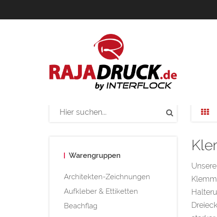
Kle
Warengruppen
Unsere 
Architekten-Zeichnungen
Klemmbr
Aufkleber & Ettiketten
Halteru
Dreiec
Beachflag