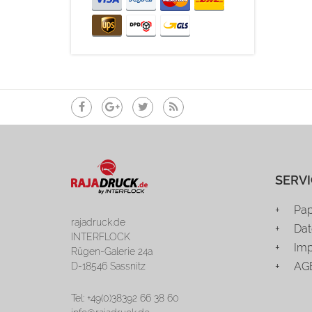
SERVI
Pap
rajadruck.de
Dat
INTERFLOCK
Im
Rügen-Galerie 24a
AG
D-18546 Sassnitz
Tel: +49(0)38392 66 38 60