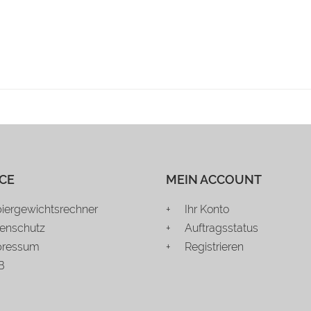
CE
MEIN ACCOUNT
iergewichtsrechner
Ihr Konto
enschutz
Auftragsstatus
pressum
Registrieren
B