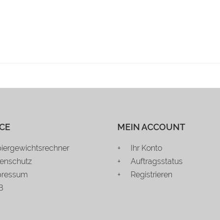
CE
MEIN ACCOUNT
iergewichtsrechner
Ihr Konto
enschutz
Auftragsstatus
pressum
Registrieren
B