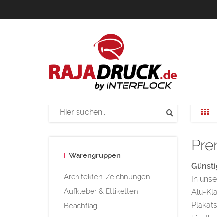
Pre
Warengruppen
Günsti
Architekten-Zeichnungen
In unse
Aufkleber & Ettiketten
Alu-Kla
Plakats
Beachflag