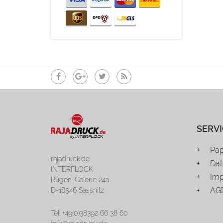
SERVI
Pap
rajadruck.de
Dat
INTERFLOCK
Im
Rügen-Galerie 24a
AG
D-18546 Sassnitz
Tel: +49(0)38392 66 38 60